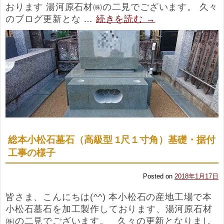
おります 湯河原石材㈱の二見でございます。 久々
のブログ更新とな …
続きを読む
→
総本小松石墓石（高級型 1尺１寸角）基礎・据付
工事の様子
Posted on
2018年1月17日
皆さま、こんにちは(^^) 本小松石の産地工場で本
小松石墓石を加工製作しております、湯河原石材
㈱の二見でございます。 久々の更新となりまし