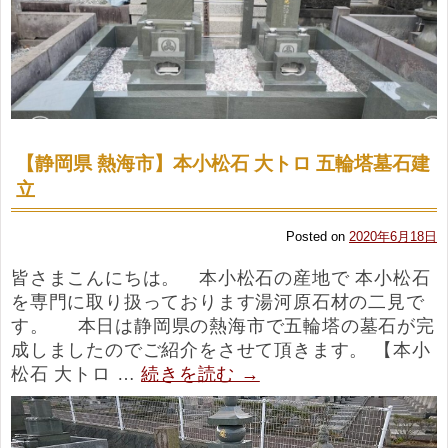
【静岡県 熱海市】本小松石 大トロ 五輪塔墓石建
立
Posted on
2020年6月18日
皆さまこんにちは。 本小松石の産地で 本小松石
を専門に取り扱っております湯河原石材の二見で
す。 本日は静岡県の熱海市で五輪塔の墓石が完
成しましたのでご紹介をさせて頂きます。 【本小
松石 大トロ …
続きを読む
→