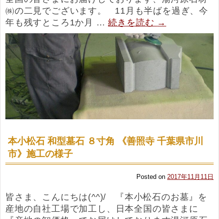
㈱の二見でございます。 11月も半ばを過ぎ、今
年も残すところ1か月 …
続きを読む
→
本小松石 和型墓石 ８寸角 《善照寺 千葉県市川
市》施工の様子
Posted on
2017年11月11日
皆さま、こんにちは(^^)/ 『本小松石のお墓』を
産地の自社工場で加工し、日本全国の皆さまに