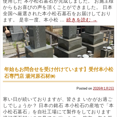
使用した 本小松石墓石が完成しました。 お施主様
からもお喜びの声を頂くことができました。 日本
全国へ厳選された本小松石墓石をお届けしており
ます。 是非一度、本小松 …
続きを読む
→
年始もお問合せを受け付けています】受付本小松
石専門店 湯河原石材㈱
Posted on
2026年1月2日
寒い日が続いておりますが、皆さま いかがお過ご
しでしょうか？ 日本の銘石 本小松石の産地で「本
小松石墓石」を自社工場にて製作をしております