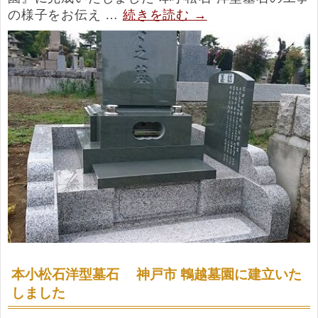
の様子をお伝え …
続きを読む
→
本小松石洋型墓石 神戸市 鵯越墓園に建立いた
しました