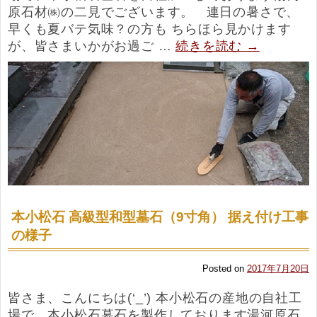
原石材㈱の二見でございます。 連日の暑さで、
早くも夏バテ気味？の方も ちらほら見かけます
が、皆さまいかがお過ご …
続きを読む
→
本小松石 高級型和型墓石（9寸角） 据え付け工事
の様子
Posted on
2017年7月20日
皆さま、こんにちは(‘_’) 本小松石の産地の自社工
場で、本小松石墓石を製作しております湯河原石