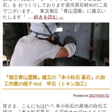
石』を おつくりしております湯河原石材㈱の二見
でございます。 東京都立『青山霊園』に建立い
たします『 …
続きを読む
→
『都立青山霊園』建立の『本小松石 墓石』の加
工作業の様子 №2 竿石（トキン加工）
Posted on
2017年8月7日
皆さま、こんにちは(^-^; 本小松石の産地の自社工
場で、『本小松石墓石』を完全オーダーメイドで