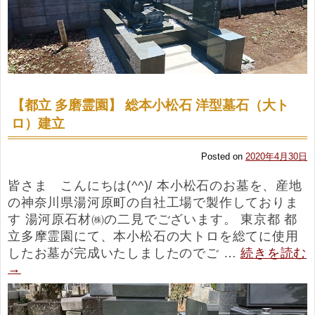
【都立 多磨霊園】 総本小松石 洋型墓石（大ト
ロ）建立
Posted on
2020年4月30日
皆さま こんにちは(^^)/ 本小松石のお墓を、産地
の神奈川県湯河原町の自社工場で製作しておりま
す 湯河原石材㈱の二見でございます。 東京都 都
立多摩霊園にて、本小松石の大トロを総てに使用
したお墓が完成いたしましたのでご …
続きを読む
→