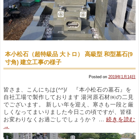
本小松石（超特級品 大トロ） 高級型 和型墓石(9
寸角) 建立工事の様子
Posted on
2019年1月14日
皆さま、こんにちは(^^)/ 『本小松石の墓石』を
自社工場で製作しております 湯河原石材㈱の二見
でございます。 新しい年を迎え、寒さも一段と厳
しくなってまいりました今日この頃ですが、皆様
お変わりなくお過ごしでしょうか？ …
続きを読む
→