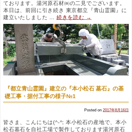
ております。湯河原石材㈱の二見でございます。
本日は、前回に引き続き 東京都立『青山霊園』に
建立いたしました …
続きを読む
→
『都立青山霊園』建立の『本小松石 墓石』の基
礎工事・据付工事の様子№1
Posted on
2017年8月16日
皆さま、こんにちは(^-^; 本小松石の産地で、本小
松石墓石を自社工場で製作しております湯河原石