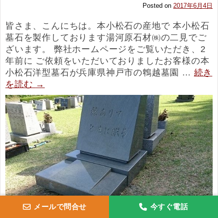
Posted on
2017年6月4日
皆さま、こんにちは。本小松石の産地で 本小松石
墓石を製作しております湯河原石材㈱の二見でご
ざいます。 弊社ホームページをご覧いただき、2
年前に ご依頼をいただいておりましたお客様の本
小松石洋型墓石が兵庫県神戸市の鵯越墓園 …
続き
を読む
→
メールで問合せ
今すぐ電話