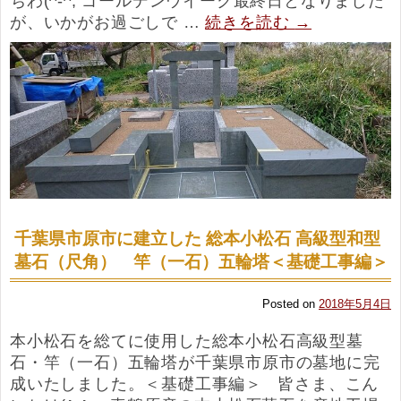
ちわ(^-^; ゴールデンウイーク最終日となりました
が、いかがお過ごしで …
続きを読む
→
千葉県市原市に建立した 総本小松石 高級型和型
墓石（尺角） 竿（一石）五輪塔＜基礎工事編＞
Posted on
2018年5月4日
本小松石を総てに使用した総本小松石高級型墓
石・竿（一石）五輪塔が千葉県市原市の墓地に完
成いたしました。＜基礎工事編＞ 皆さま、こん