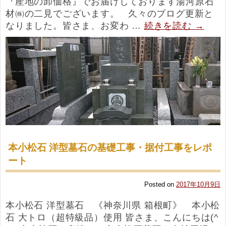
『産地の卸価格』でお届けしております湯河原石
材㈱の二見でございます。 久々のブログ更新と
なりました。皆さま、お変わ …
続きを読む
→
本小松石 洋型墓石の基礎工事・据付工事をレポ
ート
Posted on
2017年10月9日
本小松石 洋型墓石 《神奈川県 箱根町》 本小松
石 大トロ（超特級品）使用 皆さま、こんにちは(^