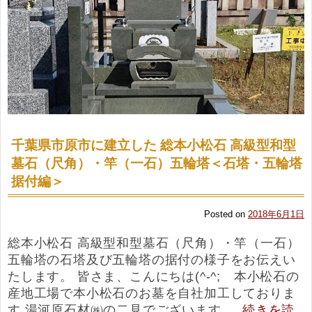
千葉県市原市に建立した 総本小松石 高級型和型
墓石（尺角）・竿（一石）五輪塔＜石塔・五輪塔
据付編＞
Posted on
2018年6月1日
総本小松石 高級型和型墓石（尺角）・竿（一石）
五輪塔の石塔及び五輪塔の据付の様子をお伝えい
たします。 皆さま、こんにちは(^-^; 本小松石の
産地工場で本小松石のお墓を自社加工しておりま
す 湯河原石材㈱の二見でございます …
続きを読