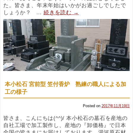
た。皆さま、年末年始はいかがお過ごしでしたで
しょうか？ …
続きを読む
→
本小松石 宮前型 笠付香炉 熟練の職人による加
工の様子
Posted on
2017年11月19日
皆さま、こんにちは(^^)/ 本小松石の墓石を産地の
自社工場で加工製作し、産地の『卸価格』で日本
全国の皆さまにお届けしております、湯河原石材