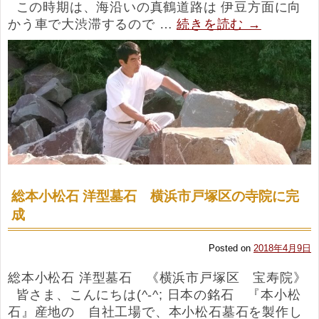
この時期は、海沿いの真鶴道路は 伊豆方面に向
かう車で大渋滞するので …
続きを読む
→
総本小松石 洋型墓石 横浜市戸塚区の寺院に完
成
Posted on
2018年4月9日
総本小松石 洋型墓石 《横浜市戸塚区 宝寿院》
皆さま、こんにちは(^-^; 日本の銘石 『本小松
石』産地の 自社工場で、本小松石墓石を製作し