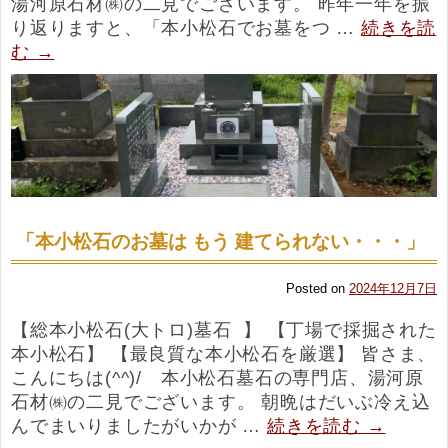
湯河原石材㈱の二見でございます。 昨年一年を振
り返りますと、「本小松石でお墓をつ …
続きを読
む
→
「本小松石のお墓は もう 建てられない・・・」
Posted on
2024年12月7日
【総本小松石(大トロ)墓石 】 【丁場で採掘された
本小松石】 【最良質な本小松石を厳選】 皆さま、
こんにちは(^^)/ 本小松石墓石の専門店、湯河原
石材㈱の二見でございます。 朝晩はだいぶ冷え込
んでまいりましたがいかが …
続きを読む
→