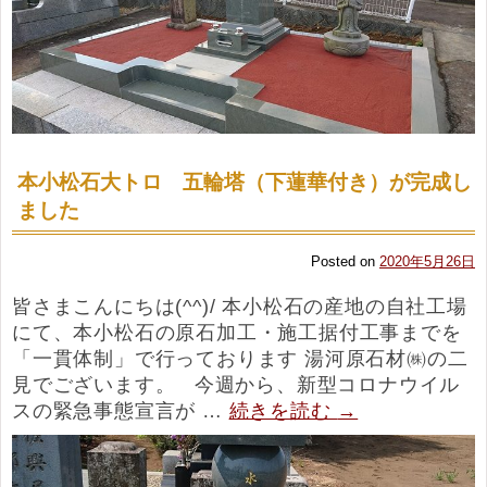
本小松石大トロ 五輪塔（下蓮華付き）が完成し
ました
Posted on
2020年5月26日
皆さまこんにちは(^^)/ 本小松石の産地の自社工場
にて、本小松石の原石加工・施工据付工事までを
「一貫体制」で行っております 湯河原石材㈱の二
見でございます。 今週から、新型コロナウイル
スの緊急事態宣言が …
続きを読む
→