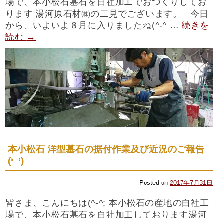
場で、本小松石墓石を自社加工でおつくりしてお
ります 湯河原石材㈱の二見でございます。 今日
から、いよいよ８月に入りましたね(^-^ …
続きを
読む
→
本小松石 洋型墓石の据付作業及び近況のご報告
(‘_’)
Posted on
2017年7月31日
皆さま、こんにちは(^-^; 本小松石の産地の自社工
場で、本小松石墓石を自社加工しております湯河