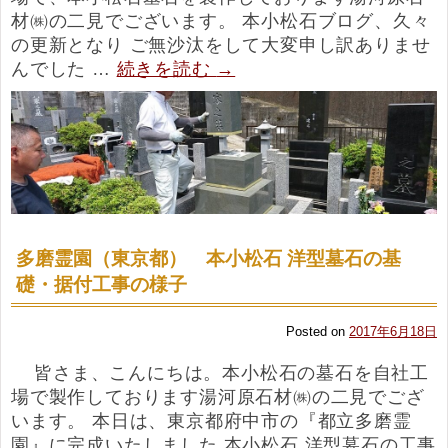
材㈱の二見でございます。 本小松石ブログ、久々
の更新となり ご無沙汰をして大変申し訳ありませ
んでした …
続きを読む
→
多磨霊園（東京都） 本小松石 洋型墓石の基
礎・据付工事の様子
Posted on
2017年6月18日
皆さま、こんにちは。本小松石の墓石を自社工
場で製作しております湯河原石材㈱の二見でござ
います。 本日は、東京都府中市の『都立多磨霊
園』に完成いたしました 本小松石 洋型墓石の工事