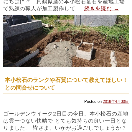
にちは(^-^; 真鶴原産の本小松石墓石を産地工場
で熟練の職人が加工製作して …
続きを読む
→
本小松石のランクや石質について教えてほしい！
との問合せについて
Posted on
2018年4月30日
ゴールデンウイーク2日目の今日、本小松石の産地
は雲一つない快晴で とても気持ちの良い一日とな
りました。 皆さま、いかがお過ごしでしょうか？