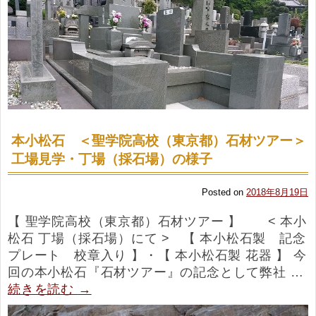
本小松石 ＜聖学院高校（東京都）石材ツアー＞
工場見学・丁場（採石場）の様子
Posted on
2018年8月19日
【 聖学院高校（東京都）石材ツアー 】 < 本小
松石 丁場（採石場）にて > 【 本小松石製 記念
プレート 校章入り 】・【 本小松石製 花器 】 今
回の本小松石『石材ツアー』の記念として弊社 …
続きを読む
→