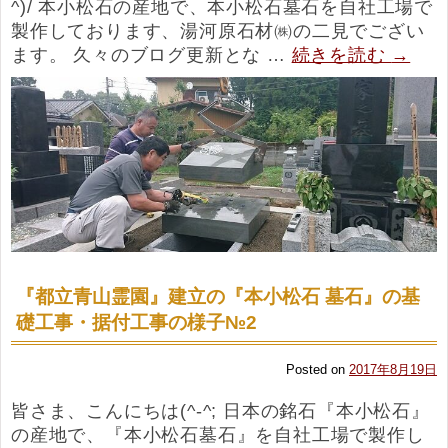
^)/ 本小松石の産地で、本小松石墓石を自社工場で
製作しております、湯河原石材㈱の二見でござい
ます。 久々のブログ更新とな …
続きを読む
→
『都立青山霊園』建立の『本小松石 墓石』の基
礎工事・据付工事の様子№2
Posted on
2017年8月19日
皆さま、こんにちは(^-^; 日本の銘石『本小松石』
の産地で、『本小松石墓石』を自社工場で製作し