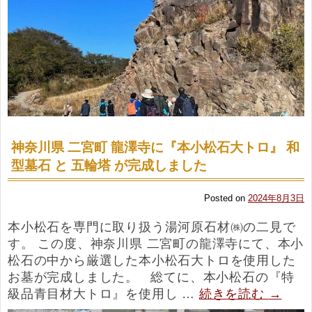
神奈川県 二宮町 龍澤寺に『本小松石大トロ』 和
型墓石 と 五輪塔 が完成しました
Posted on
2024年8月3日
本小松石を専門に取り扱う湯河原石材㈱の二見で
す。 この度、神奈川県 二宮町の龍澤寺にて、本小
松石の中から厳選した本小松石大トロを使用した
お墓が完成しました。 総てに、本小松石の『特
級品青目材大トロ』を使用し …
続きを読む
→