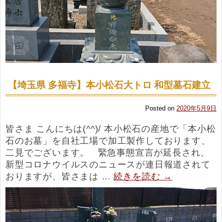
【埼玉県 多福寺】本小松石大トロ 和型墓石建立
Posted on
2020年5月9日
皆さま こんにちは(^^)/ 本小松石の産地で「本小松
石のお墓」を自社工場で加工製作しております、
二見でございます。 緊急事態宣言が延長され、
新型コロナウイルスのニュースが連日報道されて
おりますが、皆さまは …
続きを読む
→