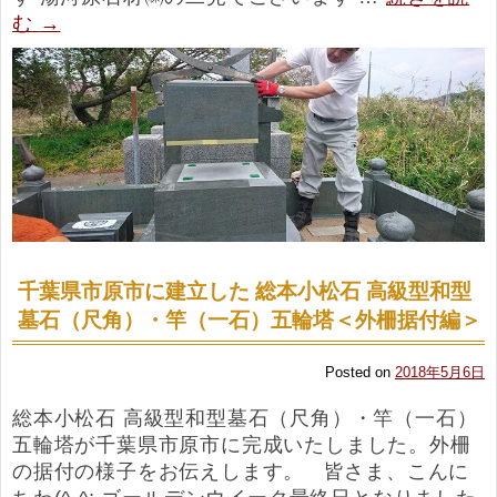
む
→
千葉県市原市に建立した 総本小松石 高級型和型
墓石（尺角）・竿（一石）五輪塔＜外柵据付編＞
Posted on
2018年5月6日
総本小松石 高級型和型墓石（尺角）・竿（一石）
五輪塔が千葉県市原市に完成いたしました。外柵
の据付の様子をお伝えします。 皆さま、こんに