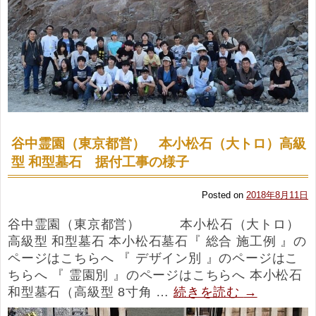
谷中霊園（東京都営） 本小松石（大トロ）高級
型 和型墓石 据付工事の様子
Posted on
2018年8月11日
谷中霊園（東京都営） 本小松石（大トロ）
高級型 和型墓石 本小松石墓石『 総合 施工例 』の
ページはこちらへ 『 デザイン別 』のページはこ
ちらへ 『 霊園別 』のページはこちらへ 本小松石
和型墓石（高級型 8寸角 …
続きを読む
→