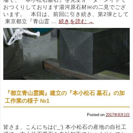
おつくりしております湯河原石材㈱の二見でござ
います。 本日は、前回に引き続き、第2弾として
東京都立『青山霊 …
続きを読む
→
『都立青山霊園』建立の『本小松石 墓石』の加
工作業の様子 №1
Posted on
2017年8月1日
皆さま、こんにちは(‘_’) 本小松石の産地の自社工