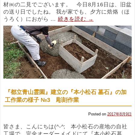
材㈱の二見でございます。 今日8月16日は、旧盆
の送り日でしたね。 我が家でも、夕方に焙烙（ほ
うろく）におがら …
続きを読む
→
『都立青山霊園』建立の『本小松石 墓石』の加
工作業の様子 №3 彫刻作業
Posted on
2017年8月9日
皆さま、こんにちは(^-^; 本小松石の産地の自社
工場で、完全オーダーメイドにて『本小松石墓