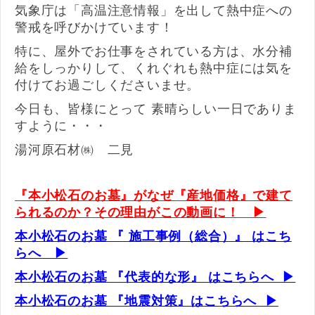
気象庁は「高温注意情報」を出して熱中症への
警戒を呼びかけています！
特に、屋外でお仕事をされている方は、水分補
給をしっかりして、くれぐれも熱中症には気を
付けてお過ごしくださいませ。
今日も、皆様にとって 素晴らしい一日でありま
すように・・・
湯河原石材㈱ 二見
『本小松石のお墓』がなぜ『産地価格』で建て
られるのか？その理由がこの動画に！
▶
本小松石のお墓 『 施工事例（総合）』 はこち
らへ
▶
本小松石のお墓 『代表的な形
』 はこちらへ ▶
本小松石のお墓 『地震対策
』はこちらへ ▶