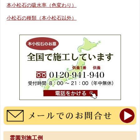
本小松石の吸水率（色変わり）
小松石の種類（本小松石以外）
霊園別施工例