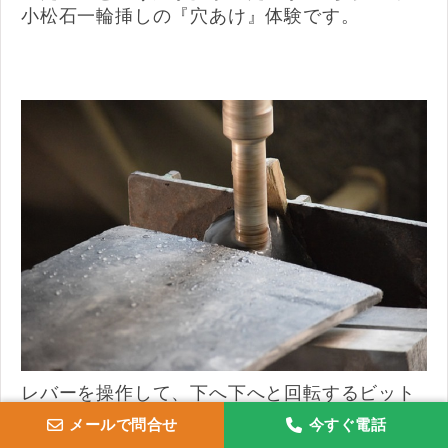
小松石一輪挿しの『穴あけ』体験です。
レバーを操作して、下へ下へと回転するビット
により 穴あけの作業を進めていきます。
メールで問合せ
今すぐ電話