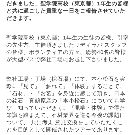
だきました、聖学院高校（東京都）1年生の皆様
と共に過ごした貴重な一日をご報告させていた
だきます。
聖学院高校（東京都）1年生の生徒の皆様、引率
の先生方、主催頂きましたリディラバ スタッフ
の皆様、ボランティアの方々、総勢40名の皆様
が大型バスで弊社工場にお越し下さいました。
弊社工場・丁場（採石場）にて、本小松石を実
際に『見て』『触れて』『体験』することで、
『石材』・『お墓』を身近に感じて頂き、日本
の銘石 真鶴原産の『本小松石』についても学
び、知っていただきく。『見学・体験』で得た
知識を踏まえて、石材業界を巡る今後の課題に
ついて、 共に考え 意見交換をしていただくこ
とを目的として開催されたツアーであります。