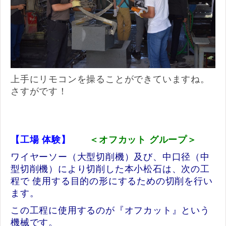
上手にリモコンを操ることができていますね。
さすがです！
【工場 体験】
＜オフカット グループ＞
ワイヤーソー（大型切削機）及び、中口径（中
型切削機）により切削した本小松石は、次の工
程で 使用する目的の形にするための切削を行い
ます。
この工程に使用するのが『オフカット』という
機械です。