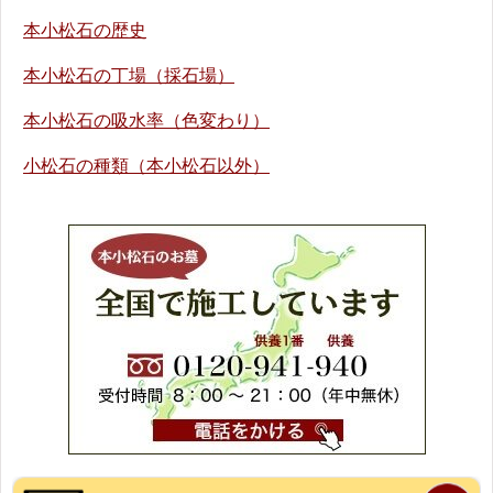
本小松石の歴史
本小松石の丁場（採石場）
本小松石の吸水率（色変わり）
小松石の種類（本小松石以外）