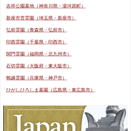
吉祥公園墓地（神奈川県・湯河原町）
新座市営霊園（埼玉県・新座市）
弘前霊園（青森県・弘前市）
印西霊園（千葉県・印西市）
関門霊園（福岡県・北九州市）
石切霊園（大阪府・東大阪市）
鵯越霊園（兵庫県・神戸市）
ひがしひろしま墓園（広島県・東広島市）