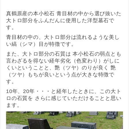
真鶴原産の本小松石 青目材の中から選び抜いた
大トロ部分をふんだんに使用した洋型墓石で
す。
青目材の中の、大トロ部分は流れるような美し
い縞（シマ）目が特徴です。
また、大トロ部分の石質は 本小松石の弱点とも
言わざるを得ない経年劣化（色変わり）がしに
くいということと、艶（ツヤ）のりが良く 艶
（ツヤ）もちが良いという点が大きな特徴で
す。
10年、20年・・・と経年したときに、この大ト
ロの石質を さらに感じていただけることと思い
ます。