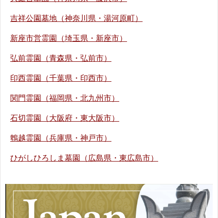
吉祥公園墓地（神奈川県・湯河原町）
新座市営霊園（埼玉県・新座市）
弘前霊園（青森県・弘前市）
印西霊園（千葉県・印西市）
関門霊園（福岡県・北九州市）
石切霊園（大阪府・東大阪市）
鵯越霊園（兵庫県・神戸市）
ひがしひろしま墓園（広島県・東広島市）