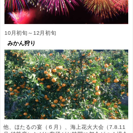
10月初旬～12月初旬
みかん狩り
他、ほたるの宴（６月）、海上花火大会（7.8.11