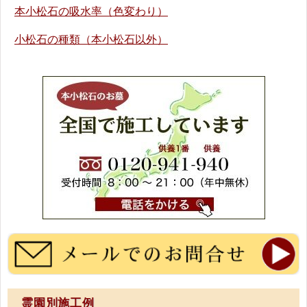
本小松石の吸水率（色変わり）
小松石の種類（本小松石以外）
霊園別施工例