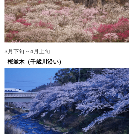
3月下旬～4月上旬
桜並木（千歳川沿い）