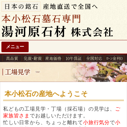
メニュー
本小松石の産地へようこそ
私どもの工場見学・丁場（採石場）の見学は、
ご
家族皆さま
でお越しいただけます。
忙しい日常から、ちょっと離れて
小旅行気分
で
小