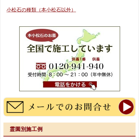
小松石の種類（本小松石以外）
霊園別施工例