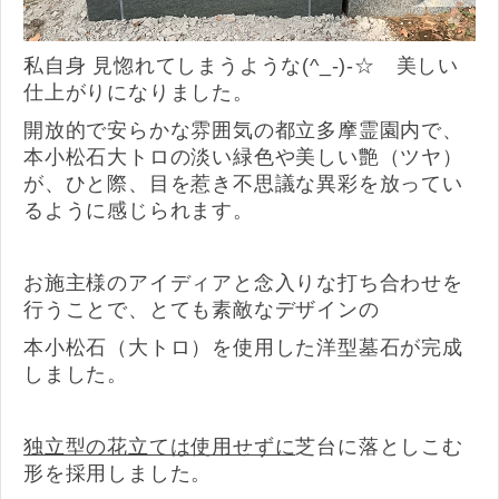
私自身 見惚れてしまうような(^_-)-☆ 美しい
仕上がりになりました。
開放的で安らかな雰囲気の都立多摩霊園内で、
本小松石大トロの淡い緑色や美しい艶（ツヤ）
が、ひと際、目を惹き不思議な異彩を放ってい
るように感じられます。
お施主様のアイディアと念入りな打ち合わせを
行うことで、とても素敵なデザインの
本小松石（大トロ）を使用した洋型墓石が完成
しました。
独立型の花立ては使用せずに
芝台に落としこむ
形を採用しました。