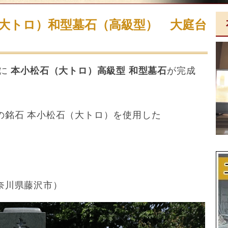
（大トロ）和型墓石（高級型） 大庭台
』に
本小松石（大トロ）高級型 和型墓石
が完成
の銘石 本小松石（大トロ）を使用した
川県藤沢市）