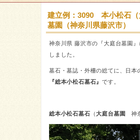
建立例：3090 本小松石
墓園（神奈川県藤沢市）
神奈川県 藤沢市の『大庭台墓園
しました。
墓石・墓誌・外柵の総てに、日本
『総本小松石墓石』
です。
総本小松石墓石
（
大庭台墓園
神奈