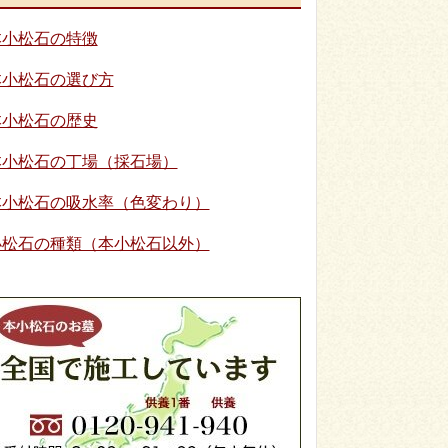
本小松石の特徴
本小松石の選び方
本小松石の歴史
本小松石の丁場（採石場）
本小松石の吸水率（色変わり）
小松石の種類（本小松石以外）