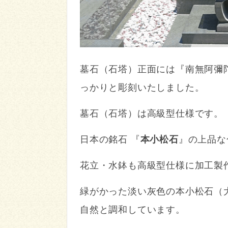
墓石（石塔）正面には『南無阿彌
っかりと彫刻いたしました。
墓石（石塔）は高級型仕様です。
日本の銘石 『
本小松石
』の上品な
花立・水鉢も高級型仕様に加工製
緑がかった淡い灰色の本小松石（
自然と調和しています。