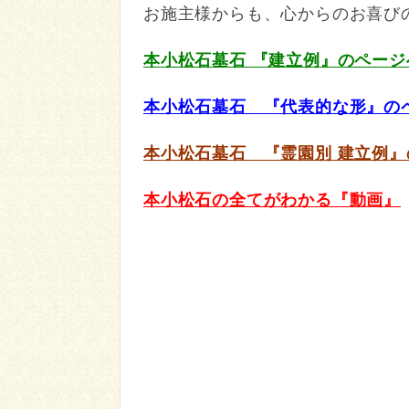
お施主様からも、心からのお喜び
本小松石墓石 『建立例』のページ
本小松石墓石 『代表的な形』の
本小松石墓石 『霊園別 建立例』
本小松石の全てがわかる『動画』