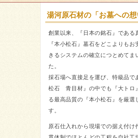
湯河原石材の「お墓への想
創業以来、『日本の銘石』である
『本小松石』墓石をどこよりもお
きるシステムの確立につとめてま
た。
採石場へ直接足を運び、特級品で
松石 青目材』の中でも『大トロ
る最高品質の『本小松石』を厳選
す。
原石仕入れから現場での据え付け
貫体制でほとんどの工程を自社工