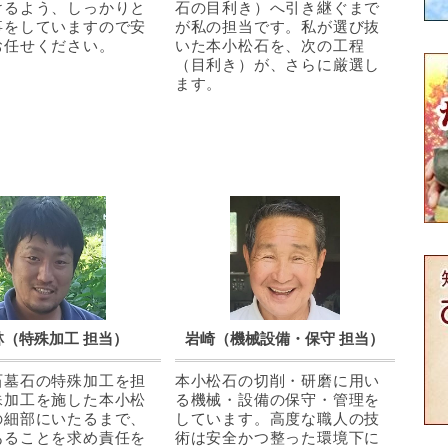
けるよう、しっかりと
石の目利き）へ引き継ぐまで
事をしていますので安
が私の担当です。私が選び抜
お任せください。
いた本小松石を、次の工程
（目利き）が、さらに厳選し
ます。
林（特殊加工 担当）
岩崎（機械設備・保守 担当）
石墓石の特殊加工を担
本小松石の切削・研磨に用い
殊加工を施した本小松
る機械・設備の保守・管理を
の細部にいたるまで、
しています。高度な職人の技
あることを求め責任を
術は安全かつ整った環境下に