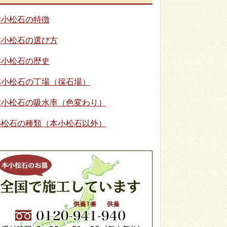
本小松石の特徴
本小松石の選び方
本小松石の歴史
本小松石の丁場（採石場）
本小松石の吸水率（色変わり）
小松石の種類（本小松石以外）