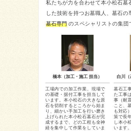
私たちが力を合わせて本小松石墓
した技術を持つお墓職人、墓石の
墓石専門
のスペシャリストの集団
橋本（加工・施工 担当）
白川（
工場内での加工作業、現場で
墓石工
の基礎・据付工事を担当して
た工事
います。本小松石の大きな原
事（耐
石を切削するところから始ま
こと、
り、細かい手加工を行い磨き
も対応
上げられた本小松石墓石が完
策で長
成するまで、どの工程も全神
し本小
経を集中して作業をしていま
います