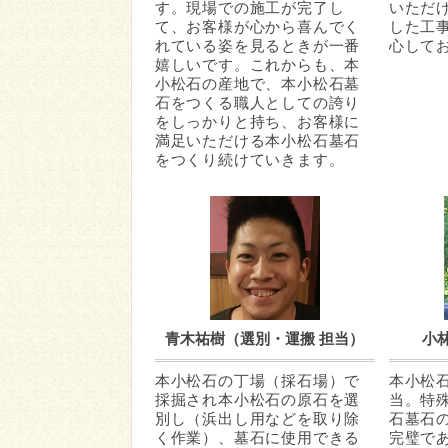
す。現場での施工が完了し
いただ
て、お客様が心から喜んでく
した工
れている姿を見るときが一番
心して
嬉しいです。これからも、本
小松石の産地で、本小松石墓
石をつくる職人としての誇り
をしっかりと持ち、お客様に
満足いただける本小松石墓石
をつくり続けていきます。
青木祐樹（選別・運搬 担当）
小
本小松石の丁場（採石場）で
本小松
採掘され本小松石の原石を選
当。特
別し（浜出し用などを取り除
石墓石
く作業）、墓石に使用できる
完璧で