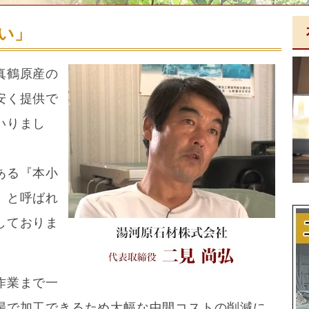
い」
真鶴原産の
安く提供で
いりまし
ある『本小
』と呼ばれ
しておりま
作業まで一
場で加工できるため大幅な中間コストの削減に