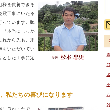
祖様を供養できる
免震工事にいたる
行っています。弊
、『本当にしっか
これから先も、末
声をいただいてい
りとした工事に定
が、私たちの喜びになります
当に良かったで