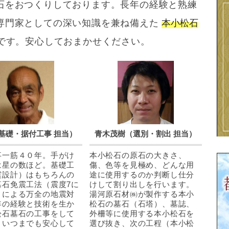
石をおつくりしております。長年の経験と熟練
専門家としての深い知識を兼ね備えた
本小松石
です。安心しておまかせください。
基礎・据付工事 担当）
青木茂樹（選別・割出 担当）
事一筋４０年。手がけ
本小松石の原石の大きさ、
は星の数ほど。基礎工
傷、色等を見極め、どんな用
震設計）はもちろんの
途に使用するのか判断し仕分
墓石免震工法（震度7に
けして割り出しを行います。
）による万全の地震対
湯河原石材㈱が製作する本小
年の経験と技術を生か
松石の墓石（石塔）、墓誌、
松石墓石の工事をして
外柵等に使用する本小松石を
。いつまでも安心して
選び抜き、次の工程（本小松