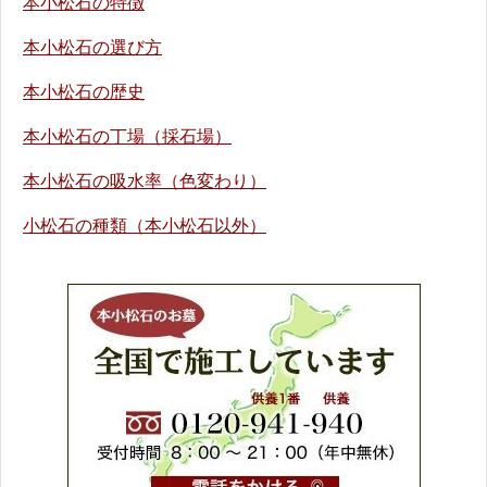
本小松石の特徴
本小松石の選び方
本小松石の歴史
本小松石の丁場（採石場）
本小松石の吸水率（色変わり）
小松石の種類（本小松石以外）