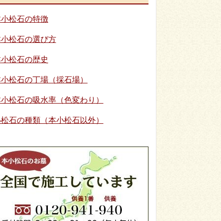
本小松石の特徴
本小松石の選び方
本小松石の歴史
本小松石の丁場（採石場）
本小松石の吸水率（色変わり）
小松石の種類（本小松石以外）