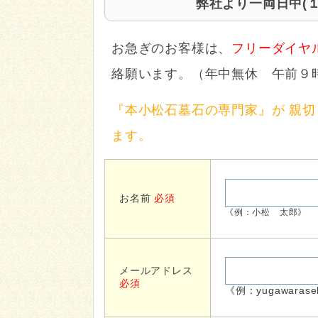
弊社より一両日中(
お急ぎのお客様は、
フリーダイヤ
絡願います。（年中無休 午前９
『本小松石墓石の専門家』が 親
ます。
お名前
必須
《例：小松 太郎》
メールアドレス
必須
《例：yugawarasek