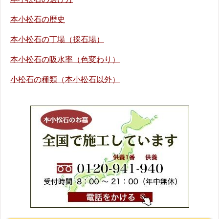
本小松石の歴史
本小松石の丁場（採石場）
本小松石の吸水率（色変わり）
小松石の種類（本小松石以外）