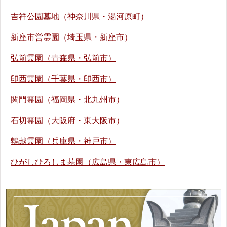
吉祥公園墓地（神奈川県・湯河原町）
新座市営霊園（埼玉県・新座市）
弘前霊園（青森県・弘前市）
印西霊園（千葉県・印西市）
関門霊園（福岡県・北九州市）
石切霊園（大阪府・東大阪市）
鵯越霊園（兵庫県・神戸市）
ひがしひろしま墓園（広島県・東広島市）