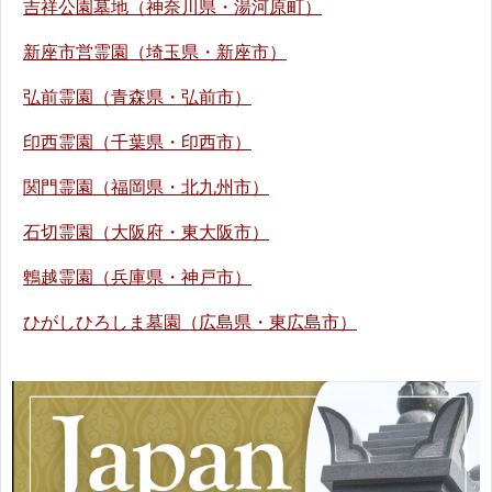
吉祥公園墓地（神奈川県・湯河原町）
新座市営霊園（埼玉県・新座市）
弘前霊園（青森県・弘前市）
印西霊園（千葉県・印西市）
関門霊園（福岡県・北九州市）
石切霊園（大阪府・東大阪市）
鵯越霊園（兵庫県・神戸市）
ひがしひろしま墓園（広島県・東広島市）