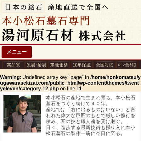
メニュー
Warning
: Undefined array key "page" in
/home/honkomatsu/y
ugawarasekizai.com/public_html/wp-content/themes/twent
yeleven/category-12.php
on line
11
本小松石の産地で生まれ育ち、本小松石
墓石をつくり続けて４０年。
産地では『右に出るものはいない』と言
われた偉大な巨匠のもとで厳しい修行を
積み、匠の技と職人魂を受け継ぐ。
日々、進歩する最新技術も採り入れ本小
松石墓石の製作一筋に今日に至る。