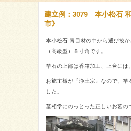
建立例：3079 本小松石 
市》
本小松石 青目材の中から選び抜
（高級型）８寸角です。
竿石の上部は香箱加工、上台には
お施主様が『浄土宗』なので、竿
した。
墓相学にのっとった正しいお墓の