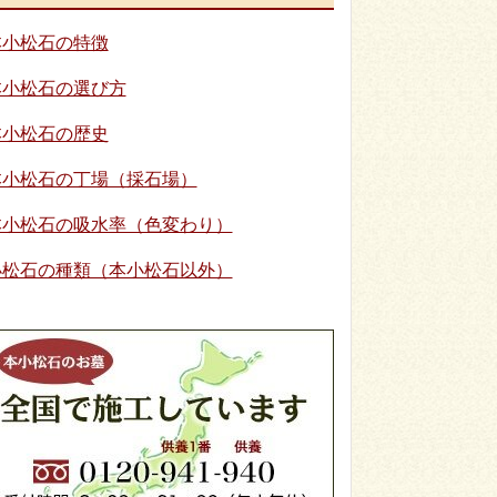
本小松石の特徴
本小松石の選び方
本小松石の歴史
本小松石の丁場（採石場）
本小松石の吸水率（色変わり）
小松石の種類（本小松石以外）