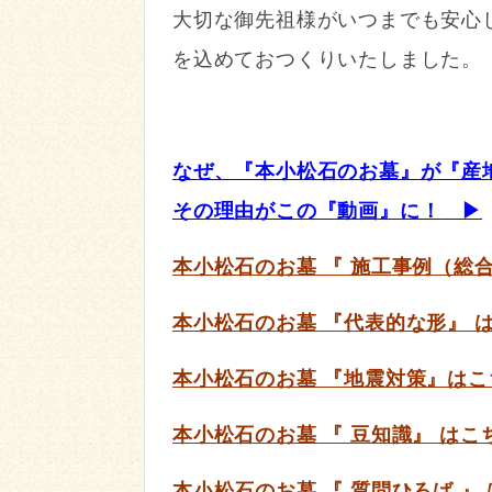
大切な御先祖様がいつまでも安心
を込めておつくりいたしました。
なぜ、
『本小松石のお墓』が『産
その理由がこの『動画』に！
▶
本小松石のお墓 『 施工事例（総
本小松石のお墓 『代表的な形
』 
本小松石のお墓 『地震対策
』はこ
本小松石のお墓 『 豆知識』 はこ
本小松石のお墓 『 質問ひろば 』