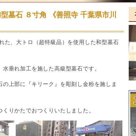
和型墓石 ８寸角 《善照寺 千葉県市川
かれた、大トロ（超特級品）を使用した和型墓石
、水垂れ加工を施した高級型墓石です。
石の上部に『キリーク』を彫刻し金粉を施しま
つくりかたでおつくりいたしました。