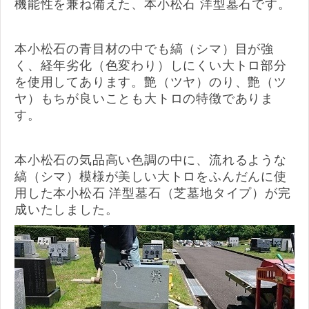
機能性を兼ね備えた、本小松石 洋型墓石です。
本小松石の青目材の中でも縞（シマ）目が強
く、経年劣化（色変わり）しにくい大トロ部分
を使用してあります。艶（ツヤ）のり、艶（ツ
ヤ）もちが良いことも大トロの特徴でありま
す。
本小松石の気品高い色調の中に、流れるような
縞（シマ）模様が美しい大トロをふんだんに使
用した本小松石 洋型墓石（芝墓地タイプ）が完
成いたしました。