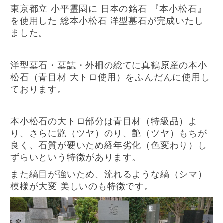
東京都立 小平霊園に 日本の銘石 『本小松石』
を使用した 総本小松石 洋型墓石が完成いたし
ました。
洋型墓石・墓誌・外柵の総てに真鶴原産の本小
松石（青目材 大トロ使用）を
ふんだんに使用し
ております。
本小松石の大トロ部分は青目材（特級品）よ
り、さらに艶（ツヤ）のり、艶（ツヤ）もちが
良く、石質が硬いため経年劣化（色変わり）し
ずらいという特徴があります。
また縞目が強いため、流れるような縞（シマ）
模様が大変 美しいのも特徴です。