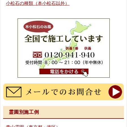
小松石の種類（本小松石以外）
霊園別施工例