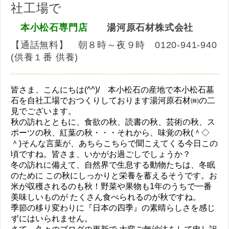
社工場で
本小松石専門店
湯河原石材株式会社
【通話無料】 朝８時～夜９時 0120-941-940
(供養１番 供養)
皆さま、こんにちは(^^)/ 本小松石の産地で本小松石墓
石を自社工場でおつくりしております湯河原石材㈱の二
見でございます。
秋の訪れとともに、食欲の秋、読書の秋、芸術の秋、ス
ポーツの秋、紅葉の秋・・・それから、味覚の秋(＾◇
＾)そんな言葉が、あちらこちらで聞こえてくる今日この
頃ですね。皆さま、いかがお過ごしでしょうか？
冬の訪れに備えて、自然界で生息する動物たちは、冬眠
のために この秋にしっかりと栄養を蓄えるそうです。お
米が収穫されるのも秋！野菜や果物も1年のうちで一番
美味しいものが たくさん食べられるのが秋ですね。
季節の移り変わりに『日本の四季』の素晴らしさを感じ
ずにはいられません。