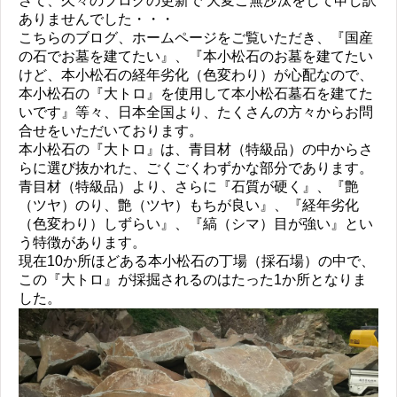
さて、久々のブログの更新で 大変ご無沙汰をして申し訳
ありませんでした・・・
こちらのブログ、ホームページをご覧いただき、『国産
の石でお墓を建てたい』、『本小松石のお墓を建てたい
けど、本小松石の経年劣化（色変わり）が心配なので、
本小松石の『大トロ』を使用して本小松石墓石を建てた
いです』等々、日本全国より、たくさんの方々からお問
合せをいただいております。
本小松石の『大トロ』は、青目材（特級品）の中からさ
らに選び抜かれた、ごくごくわずかな部分であります。
青目材（特級品）より、さらに『石質が硬く』、『艶
（ツヤ）のり、艶（ツヤ）もちが良い』、『経年劣化
（色変わり）しずらい』、『縞（シマ）目が強い』とい
う特徴があります。
現在10か所ほどある本小松石の丁場（採石場）の中で、
この『大トロ』が採掘されるのはたった1か所となりま
した。