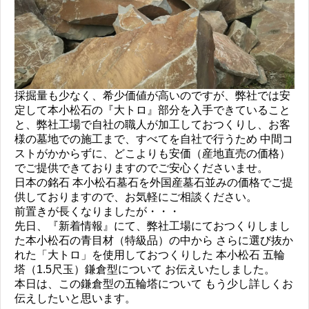
採掘量も少なく、希少価値が高いのですが、弊社では安
定して本小松石の『大トロ』部分を入手できていること
と、弊社工場で自社の職人が加工しておつくりし、お客
様の墓地での施工まで、すべてを自社で行うため 中間コ
ストがかからずに、どこよりも安価（産地直売の価格）
でご提供できておりますのでご安心くださいませ。
日本の銘石 本小松石墓石を外国産墓石並みの価格でご提
供しておりますので、お気軽にご相談ください。
前置きが長くなりましたが・・・
先日、『新着情報』にて、弊社工場にておつくりしまし
た本小松石の青目材（特級品）の中から さらに選び抜か
れた「大トロ」を使用しておつくりした 本小松石 五輪
塔（1.5尺玉）鎌倉型について お伝えいたしました。
本日は、この鎌倉型の五輪塔について もう少し詳しくお
伝えしたいと思います。