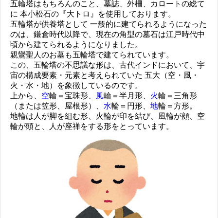
五輪塔はもちろんのこと、墓誌、外柵、カロートの総て
に 本小松石の『大トロ』を使用しております。
五輪塔が供養塔として 一般的に建てられるようになった
のは、鎌倉時代以降で、現在の角型の墓石は江戸時代中
頃から建てられるようになりました。
親鸞聖人のお墓も五輪塔で建てられています。
この、五輪塔の不思議な形は、古代インドにおいて、宇
宙の構成要素・元素と考えられていた 五大（空・風・
火・水・地）を象徴しているのです。
上から、
空
輪＝宝珠形、
風
輪＝半月形、
火
輪＝三角形
（または笠形、屋根形）、
水
輪＝円形、
地
輪＝方形。
地輪は人が脚を組む形、火輪が印を結び、風輪が顔、空
輪が頭と、人が座禅をする形をとっています。