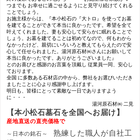
つまでも お幸せに過ごせるようにと見守り続けてくれる
ことでしょう。
お施主様からは、『本小松石の『大トロ』を使ってお墓
を建てることができて本当に良かったです。希望を全て
叶えてくれました。妻も安心して安らかに眠れることで
しょう。お墓を建てることは初めてなので、何もわから
なかったけど、親切にいろいろと教えてもらえたので安
心して任せられました。湯河原石材㈱さんにお願いして
本当に良かったです。ありがとうございました』
とのお喜びと感謝のお言葉を頂戴し 従業員一同、安心し
ております。
全国 に多数ある石材店の中から、弊社をお選びいただき
ましたことに心より感謝申し上げます。
明日も、皆様にとって素敵な一日でありますよう
に・・・
湯河原石材㈱ 二見
【本小松石墓石を全国へお届け】
産地直送の直売価格で
熟練した職人が自社工
～日本の銘石～