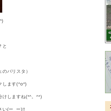
)
？と
ェのバリスタ）
ます(^o^)
しますね(*^。^*)
(ー_ー)!!