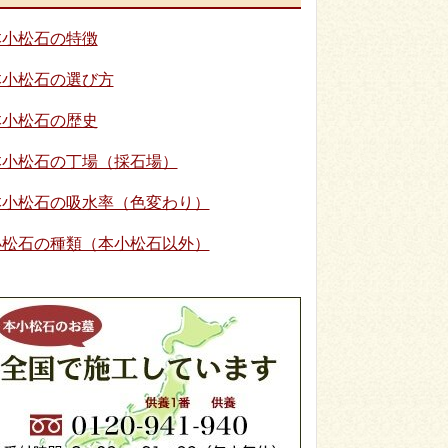
本小松石の特徴
本小松石の選び方
本小松石の歴史
本小松石の丁場（採石場）
本小松石の吸水率（色変わり）
小松石の種類（本小松石以外）