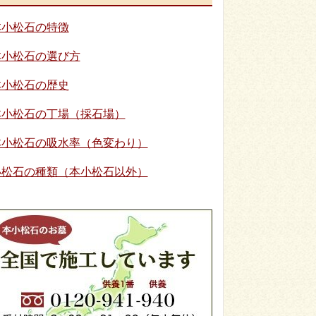
本小松石の特徴
本小松石の選び方
本小松石の歴史
本小松石の丁場（採石場）
本小松石の吸水率（色変わり）
小松石の種類（本小松石以外）