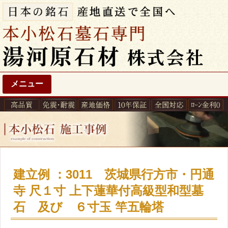
メニュー
建立例 ：3011 茨城県行方市・円通
寺 尺１寸 上下蓮華付高級型和型墓
石 及び ６寸玉 竿五輪塔