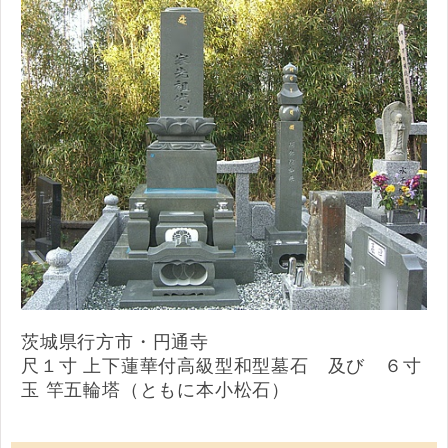
茨城県行方市・円通寺
尺１寸 上下蓮華付高級型和型墓石 及び ６寸
玉 竿五輪塔（ともに本小松石）