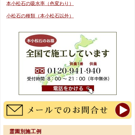
本小松石の吸水率（色変わり）
小松石の種類（本小松石以外）
霊園別施工例