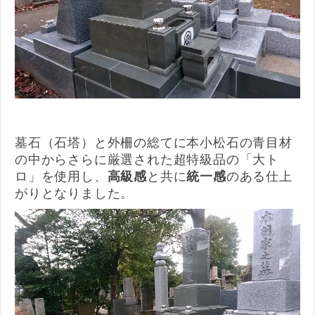
墓石（石塔）と外柵の総てに本小松石の青目材
の中からさらに厳選された超特級品の「大ト
ロ」を使用し、
高級感
と共に
統一感
のある仕上
がりとなりました。