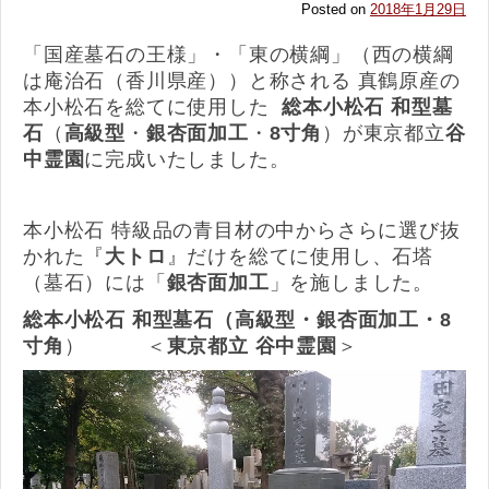
Posted on
2018年1月29日
「国産墓石の王様」・「東の横綱」（西の横綱
は庵治石（香川県産））と称される 真鶴原産の
本小松石を総てに使用した
総本小松石 和型墓
石
（
高級型
・
銀杏面加工
・
8寸角
）が東京都立
谷
中霊園
に完成いたしました。
本小松石 特級品の青目材の中からさらに選び抜
かれた『
大トロ
』だけを総てに使用し、石塔
（墓石）には「
銀杏面加工
」を施しました。
総本小松石 和型墓石（高級型・銀杏面加工・8
寸角
） ＜
東京都立 谷中霊園
＞