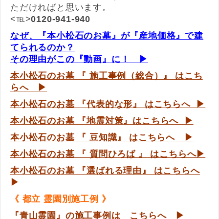
ただければと思います。
<℡>
0120-941-940
なぜ、
『本小松石のお墓』が『産地価格』で建
てられるのか？
その理由がこの『動画』に！
▶
本小松石のお墓 『 施工事例（総合）』 はこち
らへ
▶
本小松石のお墓 『代表的な形
』 はこちらへ ▶
本小松石のお墓 『地震対策
』はこちらへ ▶
本小松石のお墓 『 豆知識』 はこちらへ ▶
本小松石のお墓 『 質問ひろば 』
はこちらへ▶
本小松石のお墓 『選ばれる理由』 はこちらへ
▶
《 都立 霊園別施工例 》
『青山霊園』の施工事例は こちらへ ▶