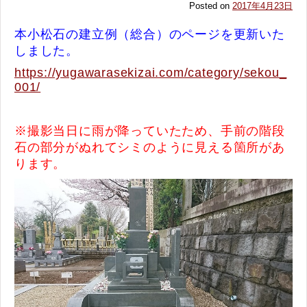
Posted on
2017年4月23日
本小松石の建立例（総合）のページを更新いた
しました。
https://yugawarasekizai.com/category/sekou_
001/
※撮影当日に雨が降っていたため、手前の階段
石の部分がぬれてシミのように見える箇所があ
ります。