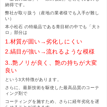
納得です。
弊社が取り扱う（産地の業者様でも入手が難し
い）
本小松石 の特級品である青目材の中でも「大ト
ロ」部分は
1.材質が固い→劣化しにくい
2.縞目が強い→流れるような模様
.
3.
艶ノリが良く
、艶の持ちが大変
良い
という3大特徴があります。
さらに、最新技術を駆使した最高品質のコーテ
ィング剤で
コーティングを施すため、さらに経年劣化を遅