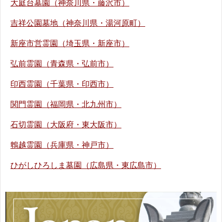
大庭台墓園（神奈川県・藤沢市）
吉祥公園墓地（神奈川県・湯河原町）
新座市営霊園（埼玉県・新座市）
弘前霊園（青森県・弘前市）
印西霊園（千葉県・印西市）
関門霊園（福岡県・北九州市）
石切霊園（大阪府・東大阪市）
鵯越霊園（兵庫県・神戸市）
ひがしひろしま墓園（広島県・東広島市）