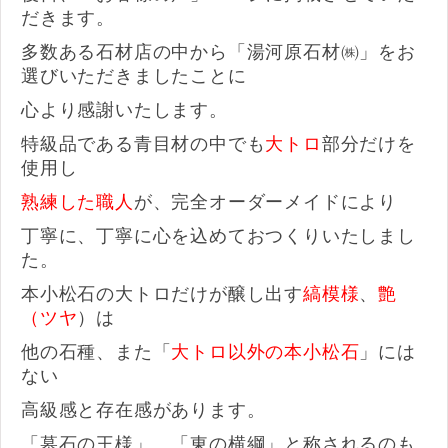
だきます。
多数ある石材店の中から「湯河原石材㈱」をお
選びいただき
ましたことに
心より感謝いたします。
特級品である青目材の中でも
大トロ
部分だけを
使用し
熟練した職人
が、完全オーダーメイドにより
丁寧に、丁寧に心を込めておつくりいたしまし
た。
本小松石の大トロだけが醸し出す
縞模様
、
艶
（ツヤ
）は
他の石種、また「
大トロ以外の本小松石
」には
ない
高級感と存在感があります。
「墓石の王様」、「東の横綱」と称されるのも