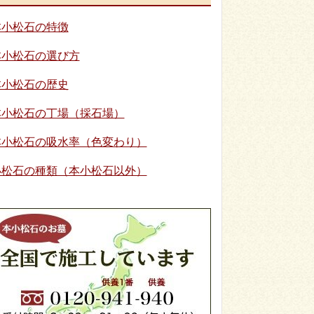
本小松石の特徴
本小松石の選び方
本小松石の歴史
本小松石の丁場（採石場）
本小松石の吸水率（色変わり）
小松石の種類（本小松石以外）