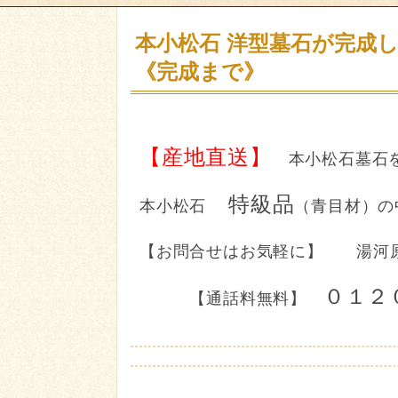
本小松石 洋型墓石が完成
《完成まで》
【産地直送】
本小松石墓石
特級品
本小松石
（青目材）の
【お問合せはお気軽に】 湯河
０１２
【通話料無料】