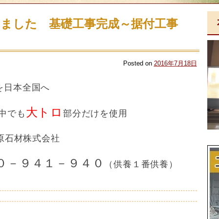
しました 基礎工事完成～据付工事
Posted on
2016年7月18日
を日本全国へ
大トロ
中でも
部分だけを使用
原石材株式会社
０－９４１－９４０
（供養１番供養
）