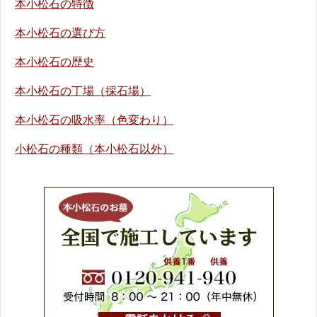
本小松石の特徴
本小松石の選び方
本小松石の歴史
本小松石の丁場（採石場）
本小松石の吸水率（色変わり）
小松石の種類（本小松石以外）