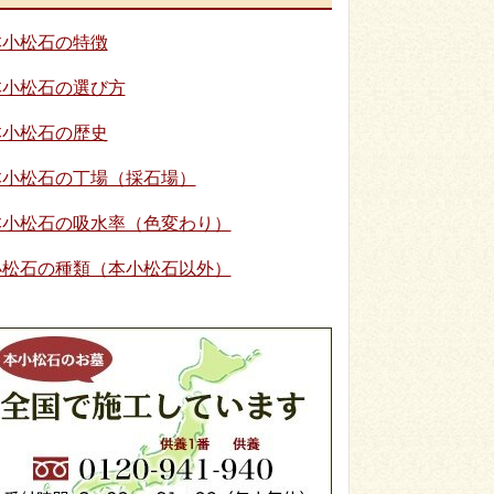
本小松石の特徴
本小松石の選び方
本小松石の歴史
本小松石の丁場（採石場）
本小松石の吸水率（色変わり）
小松石の種類（本小松石以外）