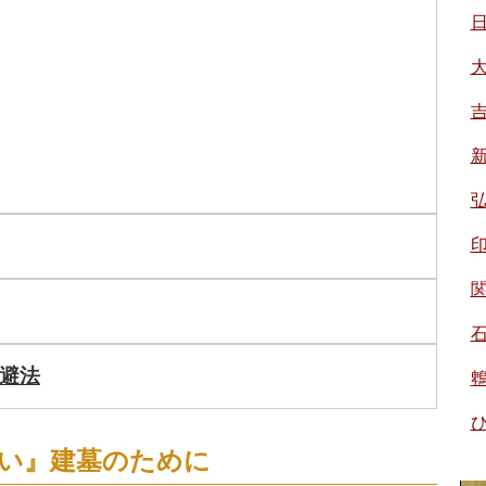
避法
い』建墓のために