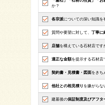
「墓石」「石材の性質」「お
か？
各宗派
についての深い知識を
質問や要望に対して、
丁寧に
店舗
を構えている石材店です
適正な金額
を提示する石材店
契約書・見積書・図面
をきち
他社との相見積り
を嫌がらな
建墓後の
保証制度及びアフタ